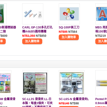
880新潮標誌器
CARL GP-130多孔打孔
SQ-100P美工刀
MBS 
二個
機A4&B5通用機種
格100
NT$85
NT$64
T$600
NT$1,350
NT$850
NT$219
G4M 金屬滑滑
SC-LL3S 滑滑夾 LL-日
SC-L6S-N 金屬滑滑夾L
Pentel
L)
本製，每盒3個夾，可夾
0.9mm
NT$140
NT$98