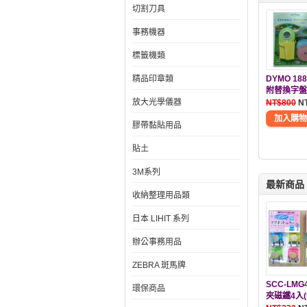
切割刀具
事務機器
標籤機類
精品印章類
DYMO 1
附替換字盤
放大光學儀器
NT$800
N
膠帶黏貼用品
貼土
3M系列
最新商品
收納整理用品類
日本 LIHIT 系列
辦公事務用品
ZEBRA 斑馬牌
SCC-LM
環保商品
夾磁鐵4入(