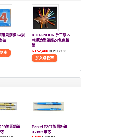
亮面護貝膠膜A4規
KOH-I-NOOR 手工原木
張盒裝
刺蝟造型筆座24色色鉛
筆
NT$2,400
NT$1,800
 P209製圖鉛筆
Pentel P207製圖鉛筆
筆芯
0.7mm筆芯