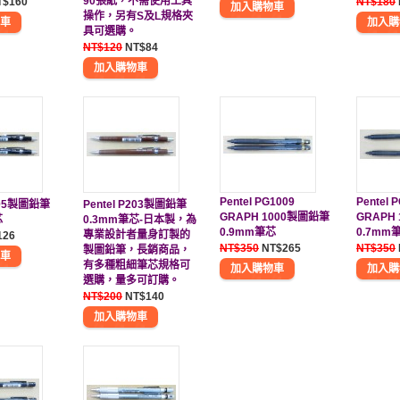
90張紙，不需使用工具
T$160
NT$180
操作，另有S及L規格夾
具可選購。
NT$120
NT$84
Pentel PG1009
Pentel 
P205製圖鉛筆
Pentel P203製圖鉛筆
GRAPH 1000製圖鉛筆
GRAPH
芯
0.3mm筆芯-日本製，為
0.9mm筆芯
0.7mm
專業設計者量身訂製的
126
NT$350
NT$265
NT$350
製圖鉛筆，長銷商品，
有多種粗細筆芯規格可
選購，量多可訂購。
NT$200
NT$140